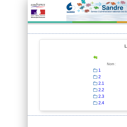
L
Nom :
1
2
2.1
2.2
2.3
2.4
Exist 4.1:https://localhost/xml.sandre.eaufrance.fr/?q=sandre/S